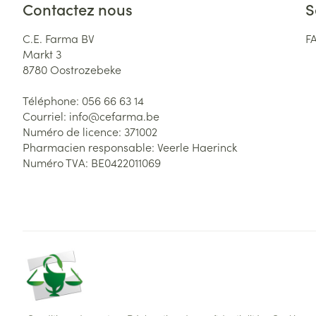
Contactez nous
S
C.E. Farma BV
F
Markt 3
8780
Oostrozebeke
Téléphone:
056 66 63 14
Courriel:
info@
cefarma.be
Numéro de licence:
371002
Pharmacien responsable:
Veerle Haerinck
Numéro TVA:
BE0422011069