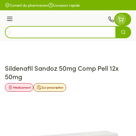
Aller au contenu
Conseil du pharmacien
Livraison rapide
Menu
Cherch
Rechercher
Sildenafil Sandoz 50mg Comp Pell 12x
50mg
Médicament
Sur prescription