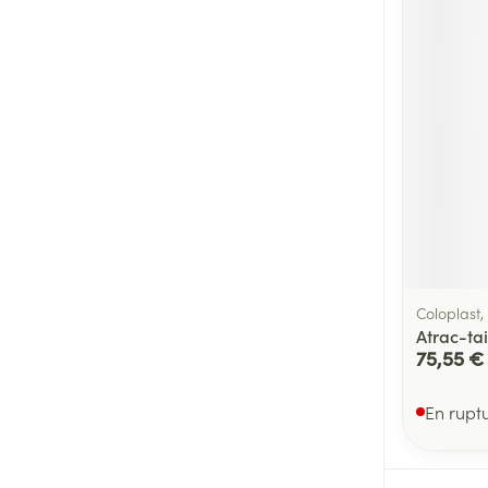
Coloplast
Atrac-ta
75,55 €
En rupt