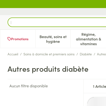
Aller au contenu
Rechercher
Régime,
Beauté, soins et
alimentation &
Promotions
Afficher le sous-menu pour la 
Afficher l
hygiène
vitamines
Accueil
/
Soins à domicile et premiers soins
/
Diabète
/
Autre
Autres produits diabète
Aucun filtre disponible
1
Articl