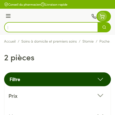
Aller au contenu
Conseil du pharmacien
Livraison rapide
Menu
Cherch
Rechercher
Accueil
/
Soins à domicile et premiers soins
/
Stomie
/
Poche st
2 pièces
Filtre
Passer à la liste des produits
Prix
filter