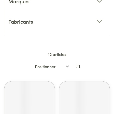
Marques
filter
Fabricants
filter
12
articles
Trier par: