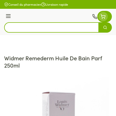
Aller au contenu
Conseil du pharmacien
Livraison rapide
Menu
Cherch
Rechercher
Widmer Remederm Huile De Bain Parf
250ml