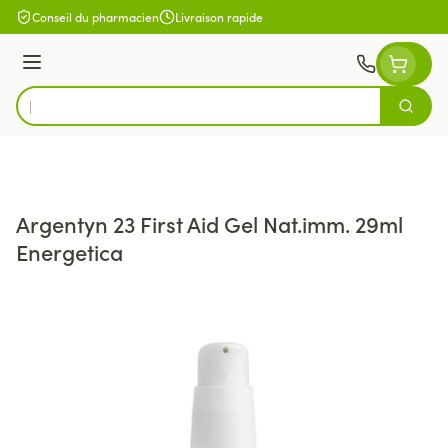
Aller au contenu
Conseil du pharmacien
Livraison rapide
Menu
Cherch
Rechercher
Argentyn 23 First Aid Gel Nat.imm. 29ml
Energetica