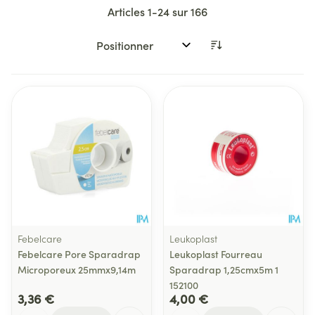
Articles
1
-
24
sur
166
Trier par:
Febelcare
Leukoplast
Febelcare Pore Sparadrap
Leukoplast Fourreau
Microporeux 25mmx9,14m
Sparadrap 1,25cmx5m 1
152100
3,36 €
4,00 €
Quantité
Quantité