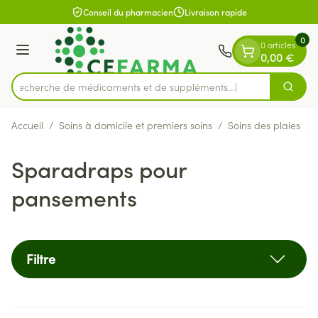
Diapositive 1 de 1
Aller au contenu
Conseil du pharmacien
Livraison rapide
0
0 articles
Menu
0,00 €
Recherche de médicaments et
Cherch
Rechercher
Accueil
/
Soins à domicile et premiers soins
/
Soins des plaies
/
Sparadraps pour
pansements
Filtre