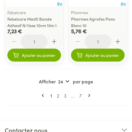
Febelcare
Pharmex
Febelcare Med5 Bande
Pharmex Agrafes Pans
Adhesif N/tisse 10cm 10m 1
Blanc 10
7,23 €
5,76 €
Quantité
Quantité
Ajouter au panier
Ajouter au panier
Afficher
par page
Pages
Vous lisez actuellement la page
Page
Page
Page
1
2
3
...
7
Contactez nous