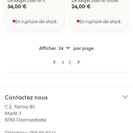
De Reiger Elixir Nf 1l
De Reiger Elixir Nf 500ml
34,00 €
24,00 €
En rupture de stock
En rupture de stock
Afficher
par page
Pages
Vous lisez actuellement la page
Page
1
2
Contactez nous
C.E. Farma BV
Markt 3
8780
Oostrozebeke
Téléphone:
056 66 63 14