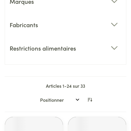
Marques
filter
Fabricants
filter
Restrictions alimentaires
filter
Articles
1
-
24
sur
33
Trier par: