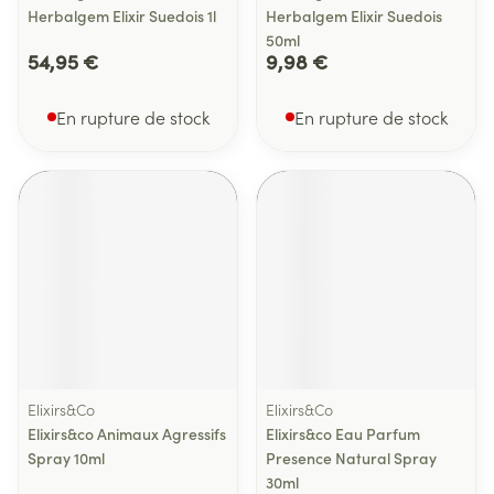
Herbalgem Elixir Suedois 1l
Herbalgem Elixir Suedois
50ml
54,95 €
9,98 €
En rupture de stock
En rupture de stock
Elixirs&Co
Elixirs&Co
Elixirs&co Animaux Agressifs
Elixirs&co Eau Parfum
Spray 10ml
Presence Natural Spray
30ml