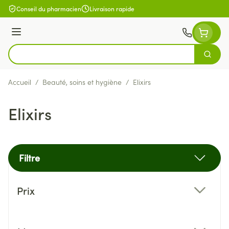
Aller au contenu
Conseil du pharmacien
Livraison rapide
Menu
Cherch
Rechercher
Accueil
/
Beauté, soins et hygiène
/
Elixirs
Elixirs
Filtre
Passer à la liste des produits
Prix
filter