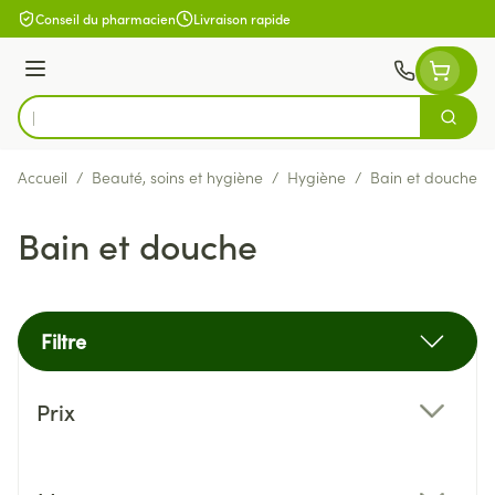
Aller au contenu
Conseil du pharmacien
Livraison rapide
Menu
Cherch
Rechercher
Accueil
/
Beauté, soins et hygiène
/
Hygiène
/
Bain et douche
Bain et douche
Filtre
Passer à la liste des produits
Prix
filter