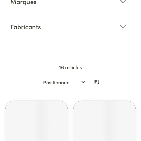
Marques
filter
Fabricants
filter
16
articles
Trier par: