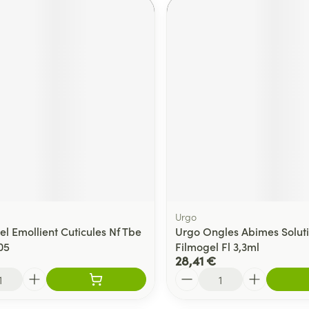
Urgo
el Emollient Cuticules Nf Tbe
Urgo Ongles Abimes Solut
05
Filmogel Fl 3,3ml
28,41 €
Quantité