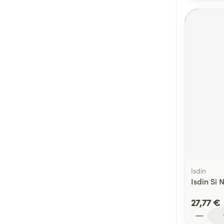
Isdin
Isdin Si 
27,77 €
Quantité