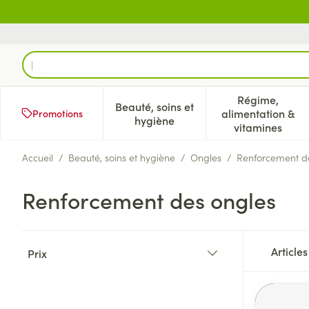
Aller au contenu
Rechercher
Régime,
Beauté, soins et
alimentation &
Promotions
Afficher le sous-menu pour la 
Afficher l
hygiène
vitamines
Accueil
/
Beauté, soins et hygiène
/
Ongles
/
Renforcement d
Renforcement des ongles
Passer à la liste des produits
Article
Prix
filter