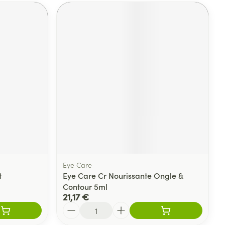
Eye Care
t
Eye Care Cr Nourissante Ongle &
Contour 5ml
21,17 €
Quantité