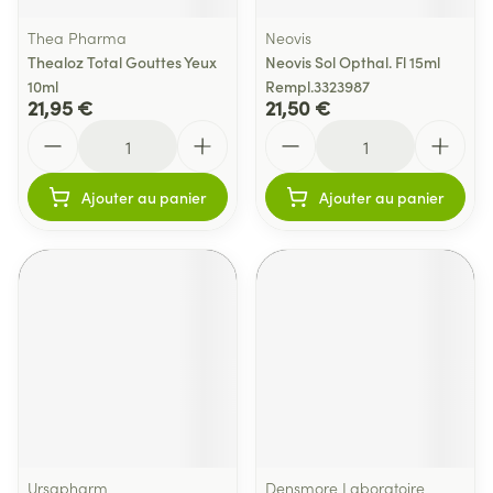
Thea Pharma
Neovis
Thealoz Total Gouttes Yeux
Neovis Sol Opthal. Fl 15ml
10ml
Rempl.3323987
21,95 €
21,50 €
Quantité
Quantité
Ajouter au panier
Ajouter au panier
Ursapharm
Densmore Laboratoire