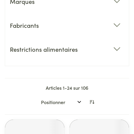
Marques
filter
Fabricants
filter
Restrictions alimentaires
filter
Articles
1
-
24
sur
106
Trier par: