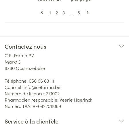
Pages
Vous lisez actuellement la page
Page
Page
Page
1
2
3
...
5
Contactez nous
C.E. Farma BV
Markt 3
8780
Oostrozebeke
Téléphone:
056 66 63 14
Courriel:
info@
cefarma.be
Numéro de licence:
371002
Pharmacien responsable:
Veerle Haerinck
Numéro TVA:
BE0422011069
Service à la clientèle