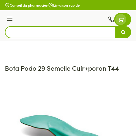
Aller au contenu
Conseil du pharmacien
Livraison rapide
Menu
Cherch
Rechercher
Bota Podo 29 Semelle Cuir+poron T44