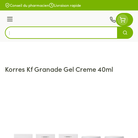
Aller au contenu
Conseil du pharmacien
Livraison rapide
Menu
Cherch
Rechercher
Korres Kf Granade Gel Creme 40ml