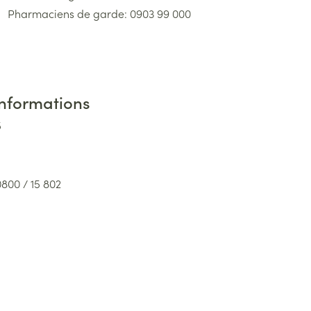
Pharmaciens de garde: 0903 99 000
informations
5
0800 / 15 802
olescents: 102
0 / 245 245
65 89