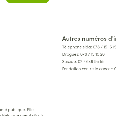
Autres numéros d'
Téléphone sida: 078 / 15 15 1
Drogues: 078 / 15 10 20
Suicide: 02 / 649 95 55
Fondation contre le cancer: 
Téléphone pour enfants et ad
Centre antipoisons belge: 07
Centre des brûlés: 02 / 649 
nté publique. Elle
 Belgique soient sûrs à