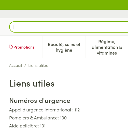
Aller au contenu
Rechercher
Régime,
Beauté, soins et
alimentation &
Promotions
Afficher le sous-menu pour la 
Afficher l
hygiène
vitamines
Accueil
/
Liens utiles
Liens utiles
Numéros d'urgence
Appel d'urgence international : 112
Pompiers & Ambulance: 100
Aide policière: 101