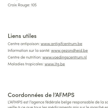
Croix Rouge: 105
Télé-réception: 106
Child focus: 110
Liens utiles
Centre antipoison:
www.antigifcentrum.b
e
Information sur la santé:
www.gezondheid.be
Centre de nutrition:
www.voedingscentrum.nl
Maladies tropicales:
www.itg.be
Vaccination:
www.vacciweb.be
Notices:
www.e-compendium.be
Médicaments:
www.bcfi.be
Coordonnées de l’AFMPS
L’AFMPS est l’agence fédérale belge responsable de la sa
veille à ce que tous les médicaments mis sur le marché en