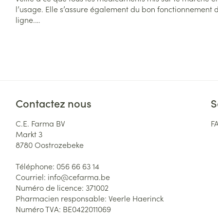
l’usage. Elle s’assure également du bon fonctionnement
ligne.
Plus d’informations sur https://www.fagg.be/fr – Agence
médicaments et des produits de santé, Avenue Galilée 5/
Contactez nous
S
C.E. Farma BV
F
Markt 3
8780
Oostrozebeke
Téléphone:
056 66 63 14
Courriel:
info@
cefarma.be
Numéro de licence:
371002
Pharmacien responsable:
Veerle Haerinck
Numéro TVA:
BE0422011069