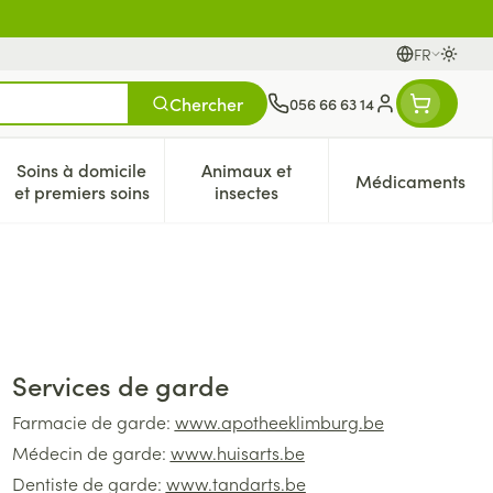
FR
Passer
Langues
Chercher
056 66 63 14
Menu client
Soins à domicile
Animaux et
Médicaments
es
et enfants
atégorie Vitalité 50+
e sous-menu pour la catégorie Naturopathie
Afficher le sous-menu pour la catégorie Soins à dom
Afficher le sous-menu pour la 
Afficher 
et premiers soins
insectes
Services de garde
Farmacie de garde:
www.apotheeklimburg.be
Médecin de garde:
www.huisarts.be
Dentiste de garde:
www.tandarts.be