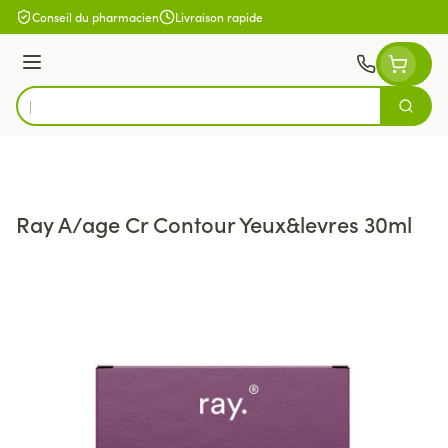
Aller au contenu
Conseil du pharmacien
Livraison rapide
Menu
Cherch
Rechercher
Ray A/age Cr Contour Yeux&levres 30ml