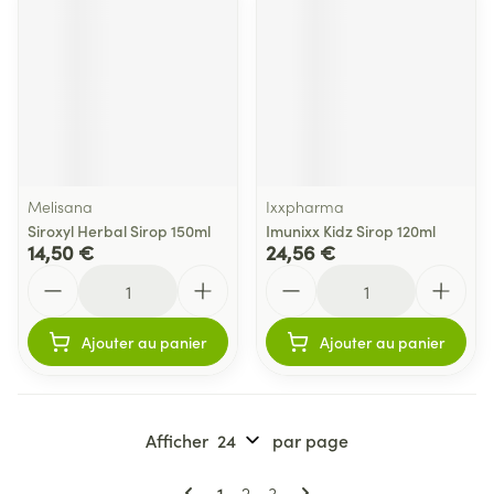
Melisana
Ixxpharma
Siroxyl Herbal Sirop 150ml
Imunixx Kidz Sirop 120ml
14,50 €
24,56 €
Quantité
Quantité
Ajouter au panier
Ajouter au panier
Afficher
par page
Pages
Vous lisez actuellement la page
Page
Page
1
2
3