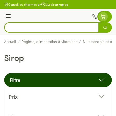
Aller au contenu
Conseil du pharmacien
Livraison rapide
Menu
Cherch
Rechercher
Accueil
/
Régime, alimentation & vitamines
/
Nutrithérapie et bie
Sirop
Filtre
Passer à la liste des produits
Prix
filter