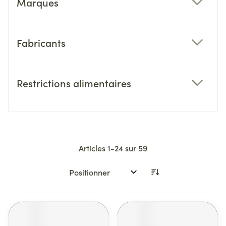
Marques
filter
Fabricants
filter
Restrictions alimentaires
filter
Articles
1
-
24
sur
59
Trier par: