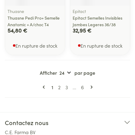
Thuasne
Epitact
Thuasne Pedi Pro+ Semelle
Epitact Semelles Invisibles
Anatomic + A/choc T4
Jambes Legeres 36/38
54,80 €
32,95 €
En rupture de stock
En rupture de stock
Afficher
par page
Pages
Vous lisez actuellement la page
Page
Page
Page
1
2
3
...
6
Contactez nous
C.E. Farma BV