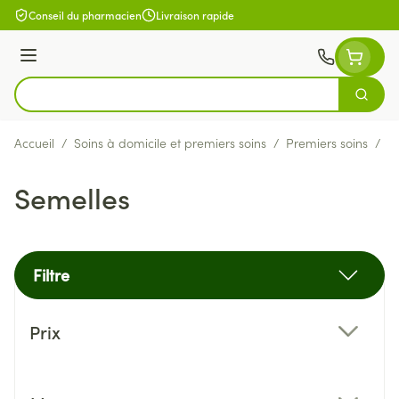
Aller au contenu
Conseil du pharmacien
Livraison rapide
Menu
Cherch
Rechercher
Accueil
/
Soins à domicile et premiers soins
/
Premiers soins
/
S
Semelles
Filtre
Passer à la liste des produits
Prix
filter