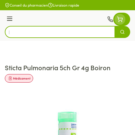
Aller au contenu
Conseil du pharmacien
Livraison rapide
Menu
Cherch
Rechercher
Sticta Pulmonaria 5ch Gr 4g Boiron
Médicament