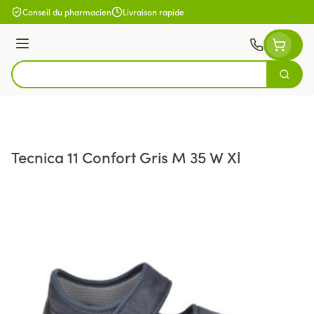
Aller au contenu
Conseil du pharmacien
Livraison rapide
Menu
Cherch
Rechercher
Tecnica 11 Confort Gris M 35 W Xl