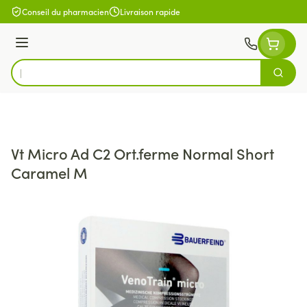
Aller au contenu
Conseil du pharmacien
Livraison rapide
Menu
Cherch
Rechercher
Vt Micro Ad C2 Ort.ferme Normal Short
Caramel M