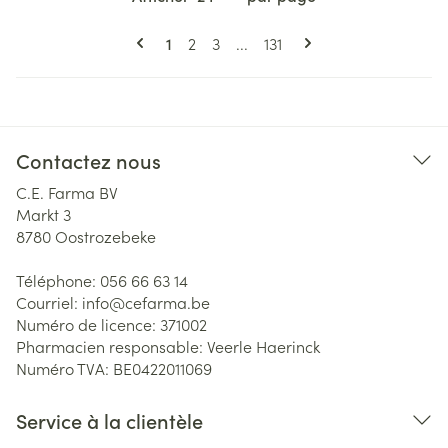
Pages
Vous lisez actuellement la page
Page
Page
Page
1
2
3
...
131
Contactez nous
C.E. Farma BV
Markt 3
8780
Oostrozebeke
Téléphone:
056 66 63 14
Courriel:
info@
cefarma.be
Numéro de licence:
371002
Pharmacien responsable:
Veerle Haerinck
Numéro TVA:
BE0422011069
Service à la clientèle