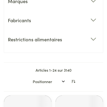
Marques
filter
Fabricants
filter
Restrictions alimentaires
filter
Articles
1
-
24
sur
3140
Trier par: