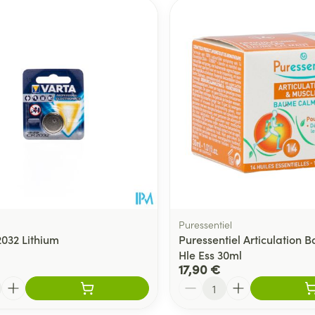
er les valeurs minimales et maximales du prix.
Puressentiel
2032 Lithium
Puressentiel Articulation 
Hle Ess 30ml
17,90 €
Quantité