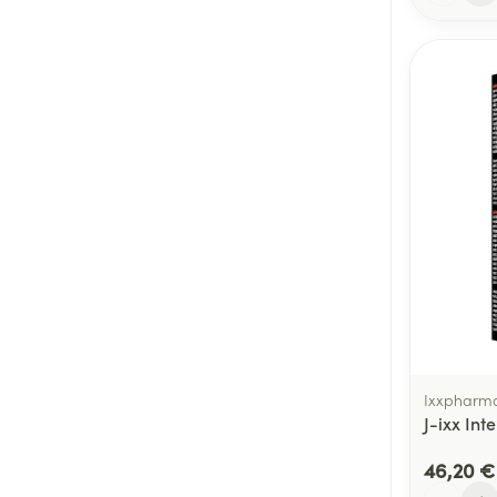
Ixxpharm
J-ixx Int
46,20 €
Quantité