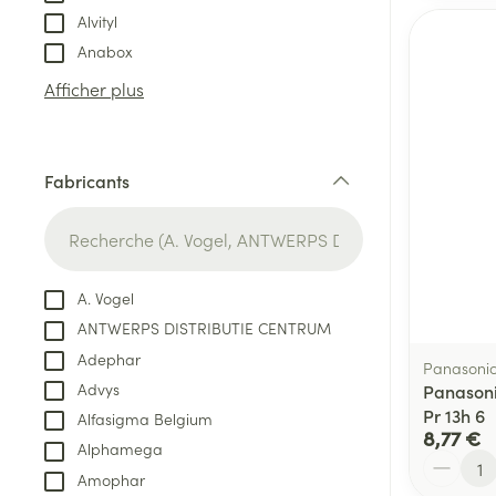
Alvityl
Anabox
Afficher plus
Fabricants
filter
A. Vogel
ANTWERPS DISTRIBUTIE CENTRUM
Adephar
Panasoni
Advys
Panasoni
Pr 13h 6
Alfasigma Belgium
8,77 €
Alphamega
Quantité
Amophar