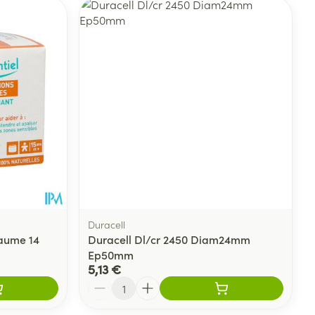
Duracell
Baume 14
Duracell Dl/cr 2450 Diam24mm
Ep50mm
5,13 €
Quantité