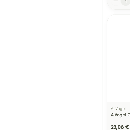
A. Vogel
A.Vogel 
23,08 €