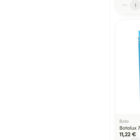
Quantité
Bota
Botalux 
11,22 €
Quantité