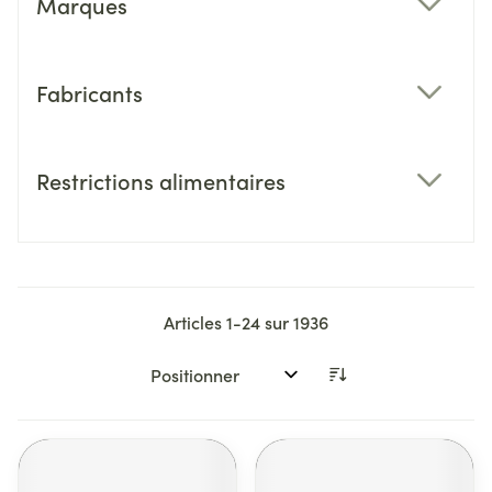
Marques
filter
Fabricants
filter
Restrictions alimentaires
filter
Articles
1
-
24
sur
1936
Trier par: