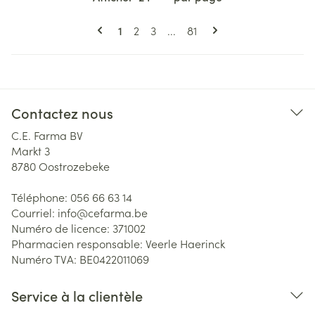
Pages
Vous lisez actuellement la page
Page
Page
Page
1
2
3
...
81
Contactez nous
C.E. Farma BV
Markt 3
8780
Oostrozebeke
Téléphone:
056 66 63 14
Courriel:
info@
cefarma.be
Numéro de licence:
371002
Pharmacien responsable:
Veerle Haerinck
Numéro TVA:
BE0422011069
Service à la clientèle