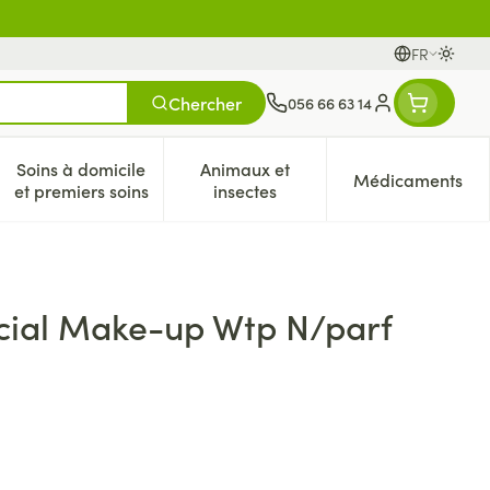
FR
Passer
Langues
Chercher
056 66 63 14
Menu client
Soins à domicile
Animaux et
Médicaments
es
et enfants
atégorie Vitalité 50+
e sous-menu pour la catégorie Naturopathie
Afficher le sous-menu pour la catégorie Soins à dom
Afficher le sous-menu pour la 
Afficher 
et premiers soins
insectes
ial Make-up Wtp N/parf