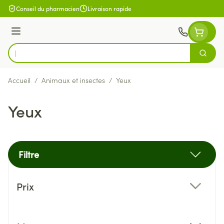
Aller au contenu
Conseil du pharmacien
Livraison rapide
Menu
Cherch
Rechercher
Accueil
/
Animaux et insectes
/
Yeux
Yeux
Filtre
Passer à la liste des produits
Prix
filter