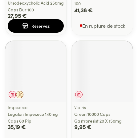
Ursodeoxycholic Acid 250mg
100
41,38 €
Caps Dur 100
27,95 €
En rupture de stock
Réservez
Médicament
Sur prescription
Médicament
Impexeco
Viatris
Legalon Impexeco 140mg
Creon 10000 Caps
Caps 60 Pip
Gastroresist 20 X 150mg
35,19 €
9,95 €