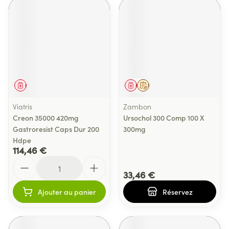
Médicament
Médicament
Sur prescription
Viatris
Zambon
Creon 35000 420mg
Ursochol 300 Comp 100 X
Gastroresist Caps Dur 200
300mg
Hdpe
114,46 €
Quantité
33,46 €
Ajouter au panier
Réservez