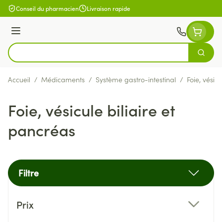
Aller au contenu
Conseil du pharmacien
Livraison rapide
Menu
Cherch
Rechercher
Accueil
/
Médicaments
/
Système gastro-intestinal
/
Foie, vésic
Foie, vésicule biliaire et
pancréas
Filtre
Passer à la liste des produits
Prix
filter