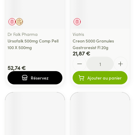
Médicament
Sur prescription
Médicament
Dr Falk Pharma
Viatris
Ursofalk 500mg Comp Pell
Creon 5000 Granules
100 X 500mg
Gastroresist Fl 20g
21,87 €
Quantité
52,74 €
Réservez
Ajouter au panier