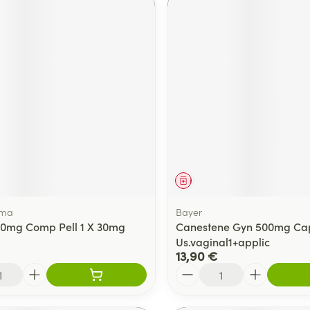
ment
Médicament
rma
Bayer
30mg Comp Pell 1 X 30mg
Canestene Gyn 500mg Cap
Us.vaginal1+applic
13,90 €
Quantité