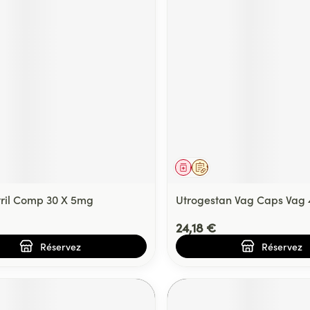
ment
prescription
Médicament
Sur prescription
ril Comp 30 X 5mg
Utrogestan Vag Caps Vag
24,18 €
Réservez
Réservez