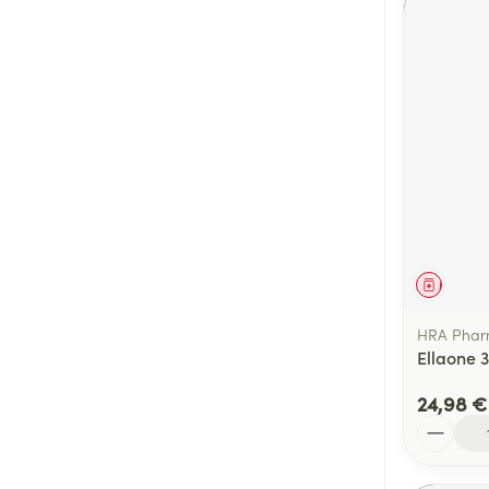
Médica
HRA Pha
Ellaone 
24,98 €
Quantité