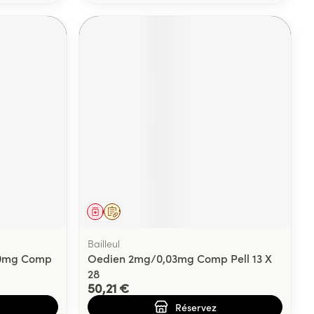
Médicament
Sur prescription
Bailleul
50mg Comp
Oedien 2mg/0,03mg Comp Pell 13 X
28
50,21 €
Réservez