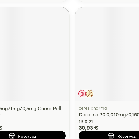
ment
prescription
Médicament
Sur prescription
0mg/1mg/0,5mg Comp Pell
ceres pharma
Desolina 20 0,020mg/0,1
r
13 X 21
€
30,93 €
Réservez
Réservez