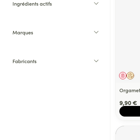
Ingrédients actifs
filter
Marques
filter
Fabricants
filter
Médica
Sur 
Orgamet
9,90 €