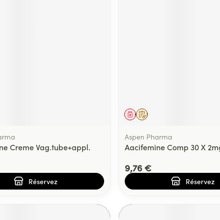
ment
prescription
Médicament
Sur prescription
arma
Aspen Pharma
ne Creme Vag.tube+appl.
Aacifemine Comp 30 X 2m
9,76 €
Réservez
Réservez