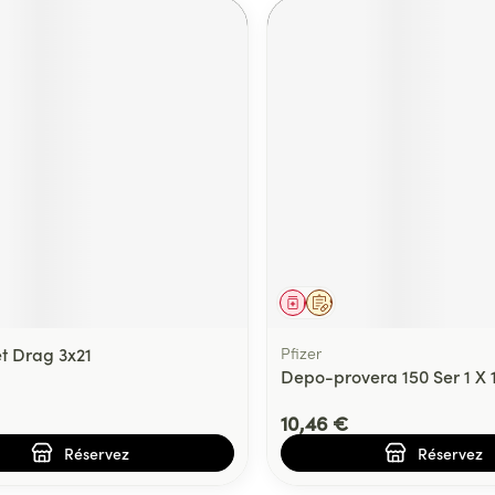
ment
prescription
Médicament
Sur prescription
t Drag 3x21
Pfizer
Depo-provera 150 Ser 1 X
10,46 €
Réservez
Réservez