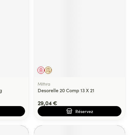
Médicament
Sur prescription
Mithra
g
Desorelle 20 Comp 13 X 21
29,04 €
Réservez