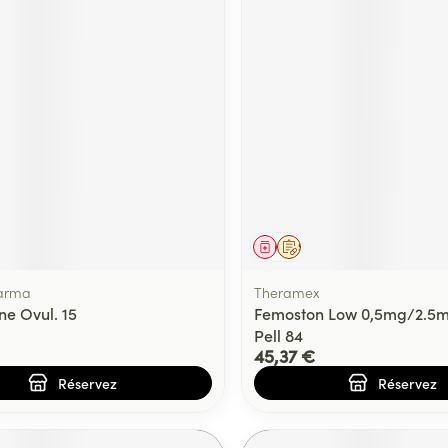
ment
prescription
Médicament
Sur prescription
arma
Theramex
ne Ovul. 15
Femoston Low 0,5mg/2.5
Pell 84
45,37 €
Réservez
Réservez