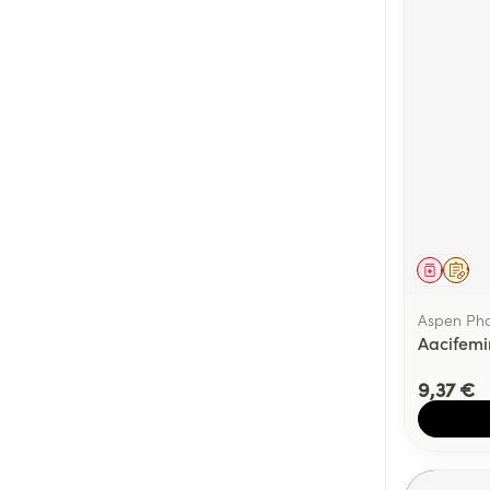
Médica
Sur 
Aspen Ph
Aacifemi
9,37 €