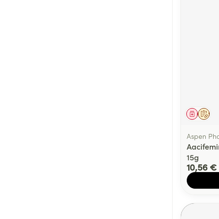
Médica
Sur 
Aspen Ph
Aacifemi
15g
10,56 €