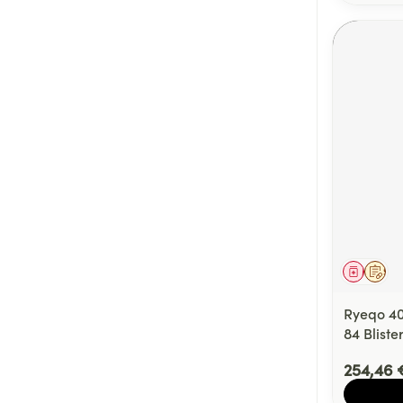
Médica
Sur 
Ryeqo 4
84 Bliste
254,46 