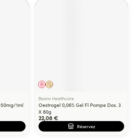
Médicament
Sur prescription
Besins Healthcare
 150mg/1ml
Oestrogel 0,06% Gel Fl Pompe Dos. 3
X 80g
22,08 €
Réservez