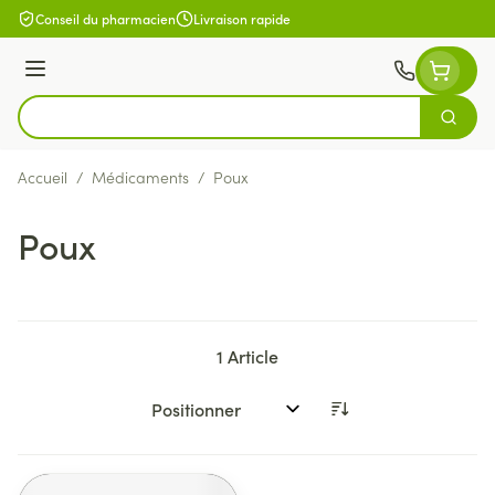
Aller au contenu
Conseil du pharmacien
Livraison rapide
Menu
Cherch
Rechercher
Accueil
/
Médicaments
/
Poux
Poux
1
Article
Trier par: