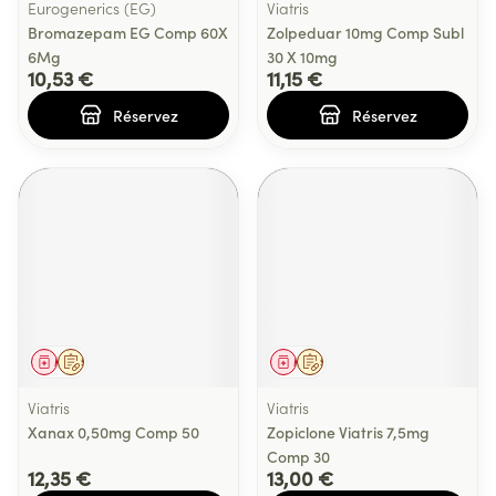
Eurogenerics (EG)
Viatris
Bromazepam EG Comp 60X
Zolpeduar 10mg Comp Subl
6Mg
30 X 10mg
10,53 €
11,15 €
Réservez
Réservez
Médicament
Sur prescription
Médicament
Sur prescription
Viatris
Viatris
Xanax 0,50mg Comp 50
Zopiclone Viatris 7,5mg
Comp 30
12,35 €
13,00 €