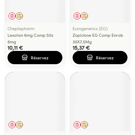
Médicament
Sur prescription
Médicament
Sur prescription
Cheplapharm
Eurogenerics (EG)
Lexotan 6mg Comp 50x
Zopiclone EG Comp Enrob
6mg
30X7,5Mg
10,11 €
15,37 €
Réservez
Réservez
Médicament
Sur prescription
Médicament
Sur prescription