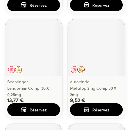
Réservez
Réservez
Médicament
Sur prescription
Médicament
Sur prescription
Boehringer
Aurobindo
Lendormin Comp. 30 X
Metatop 2mg Comp 30 X
0,25mg
2mg
13,77 €
9,52 €
Réservez
Réservez