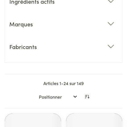
Ingrédients actifs
filter
Marques
filter
Fabricants
filter
Articles
1
-
24
sur
149
Trier par: