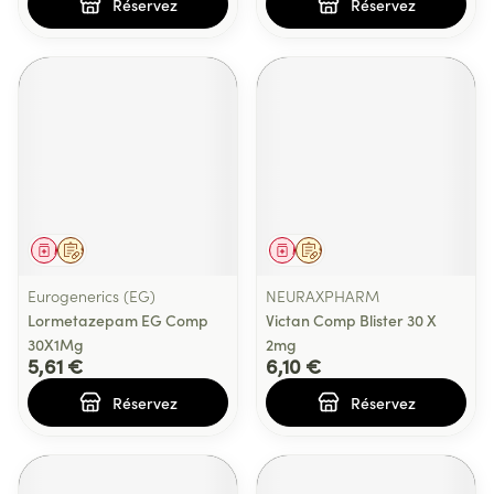
Réservez
Réservez
Médicament
Sur prescription
Médicament
Sur prescription
Eurogenerics (EG)
NEURAXPHARM
Lormetazepam EG Comp
Victan Comp Blister 30 X
30X1Mg
2mg
5,61 €
6,10 €
Réservez
Réservez