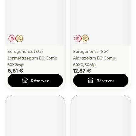
Médicament
Sur prescription
Médicament
Sur prescription
Eurogenerics (EG)
Eurogenerics (EG)
Lormetazepam EG Comp
Alprazolam EG Comp
30X2Mg
60X0,50Mg
8,81 €
12,87 €
Réservez
Réservez