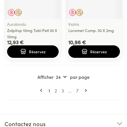
Médicament
Sur prescription
Médicament
Sur prescription
Aurobindo
Viatris
Zolpitop 10mg Tabl Pell 30 X
Loramet Comp. 30 X 2mg
10mg
12,93 €
10,96 €
Réservez
Réservez
Afficher
par page
Pages
Vous lisez actuellement la page
Page
Page
Page
1
2
3
...
7
Contactez nous