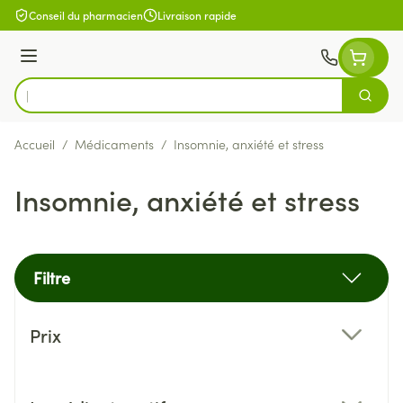
Aller au contenu
Conseil du pharmacien
Livraison rapide
Menu
Cherch
Rechercher
Accueil
/
Médicaments
/
Insomnie, anxiété et stress
Insomnie, anxiété et stress
Filtre
Passer à la liste des produits
Prix
filter